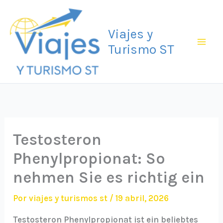
Ir
Mai
al
Viajes y
Men
contenido
Turismo ST
Testosteron
Phenylpropionat: So
nehmen Sie es richtig ein
Por
viajes y turismos st
/
19 abril, 2026
Testosteron Phenylpropionat ist ein beliebtes